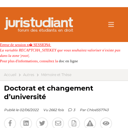
Erreur de session n� SESSION4:
La variable RECAPTCHA_SITEKEY que vous souhaitez valoriser n'existe pas
dans la zone |root|.
Pour plus d'informations, consultez la
doc en ligne
Accueil
Autres
Mémoire et Thèse
Doctorat et changement
d’université
Publié le 02/06/2022
Vu 2662 fois
3
Par
Chloé557743