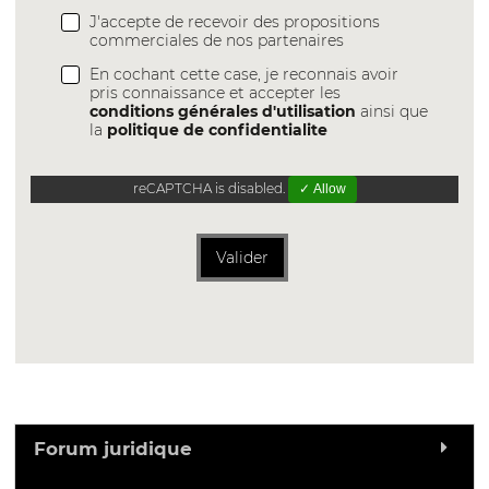
J'accepte de recevoir des propositions
commerciales de nos partenaires
En cochant cette case, je reconnais avoir
pris connaissance et accepter les
conditions générales d'utilisation
ainsi que
la
politique de confidentialite
reCAPTCHA is disabled.
✓ Allow
Valider
Forum juridique