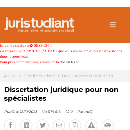
Erreur de session n� SESSION4:
La variable RECAPTCHA_SITEKEY que vous souhaitez valoriser n'existe pas
dans la zone |root|.
Pour plus d'informations, consultez la
doc en ligne
Accueil
Droit international
Droit européen et droit de l'UE
Dissertation juridique pour non
spécialistes
Publié le 12/10/2023
Vu 1174 fois
2
Par
mdij