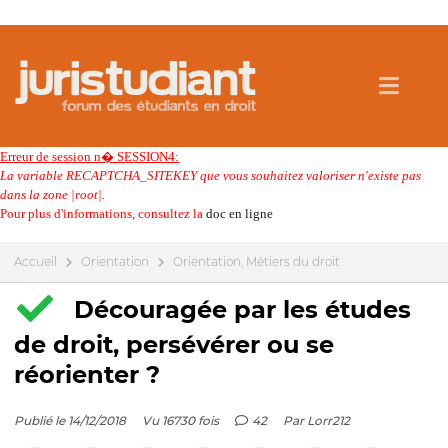
Erreur de session n� SESSION4:
La variable RECAPTCHA_SITEKEY que vous souhaitez valoriser n'existe pas
dans la zone |root|.
Pour plus d'informations, consultez la
doc en ligne
Accueil
Orientation
Orientation, Métiers du droit
Découragée par les études
de droit, persévérer ou se
réorienter ?
Publié le 14/12/2018
Vu 16730 fois
42
Par
Lorr212