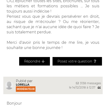
CIO, éplucher toutes les sites, brochures, sur tous
les métiers et formations possibles ... Je suis
toujours aussi indécise !
Pensez vous que je devrais persévérer en droit,
au risque de m'écrouler ? Ou me réorienter,
sachant que je n'ai aucune idée de quoi faire ? Je
suis totalement perdue.
Merci d'avoir pris le temps de me lire, je vous
souhaite une bonne journée !
Répondre
Posez votre question
Publié par
3138 messages
LORELLA
le 14/12/2018 à 12:37
MODÉRATEUR
Bonjour