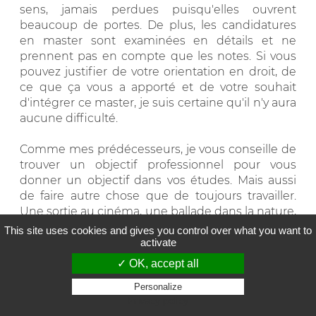
sens, jamais perdues puisqu'elles ouvrent
beaucoup de portes. De plus, les candidatures
en master sont examinées en détails et ne
prennent pas en compte que les notes. Si vous
pouvez justifier de votre orientation en droit, de
ce que ça vous a apporté et de votre souhait
d'intégrer ce master, je suis certaine qu'il n'y aura
aucune difficulté.
Comme mes prédécesseurs, je vous conseille de
trouver un objectif professionnel pour vous
donner un objectif dans vos études. Mais aussi
de faire autre chose que de toujours travailler.
Une sortie au cinéma, une ballade dans la nature,
une soirée avec des amies, un bon livre...
This site uses cookies and gives you control over what you want to
n'importe quoi qui peut permettre de vous
activate
changer les idées pendant quelques heures
✓ OK, accept all
vous fera un bien fou. Ca aère l'esprit et ça
Personalize
permet de conserver un certain équilibre. Des
Privacy policy
études qui prennent tout votre temps, surtout si