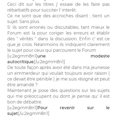
Ceci dit sur les titres j' essaie de les faire pas
rébarbatifs pour succiter l' interêt.
Ce ne sont que des accroches disant : tient un
sujet. Sans plus.
S' ils sont erronés ou discutables, tant mieux le
Forum est la pour coriger les erreurs et établir
des " vérités " dans la discussion. Enfin c' est ce
que je crois. Néanmoins ils indiquent clairement
le sujet pour ceux qui parcourent le Forum
[u:2egmm8n1]
une modeste
autocritique
[/u:2egmm8n1]
De toute façon après avoir été dans ma jeunesse
un emmerdeur qui voulait toujours avoir raison (
ce devait être pénible ) je me suis résigné et peut
être amandé ?
Maintenant je pose des questions sur les sujets
qui me préoccupent ou dont je pense qu' il est
bon de débattre.
[u:2egmm8n1]
Pour revenir sur le
sujet
[/u:2egmm8n1]