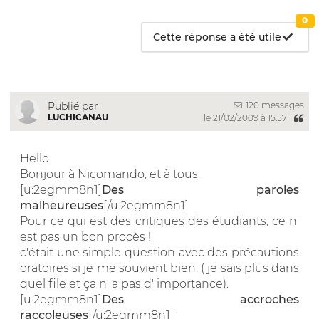
0
Cette réponse a été utile
120 messages
Publié par
LUCHICANAU
le 21/02/2009 à 15:57
Hello.
Bonjour à Nicomando, et à tous.
[u:2egmm8n1]
Des paroles
malheureuses
[/u:2egmm8n1]
Pour ce qui est des critiques des étudiants, ce n'
est pas un bon procès !
c'était une simple question avec des précautions
oratoires si je me souvient bien. ( je sais plus dans
quel file et ça n' a pas d' importance).
[u:2egmm8n1]
Des accroches
raccoleuses
[/u:2egmm8n1]