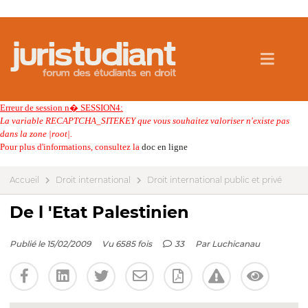
Erreur de session n� SESSION4:
La variable RECAPTCHA_SITEKEY que vous souhaitez valoriser n'existe pas
dans la zone |root|.
Pour plus d'informations, consultez la
doc en ligne
Accueil
Droit international
Droit international public et privé
De l 'Etat Palestinien
Publié le 15/02/2009
Vu 6585 fois
33
Par
Luchicanau