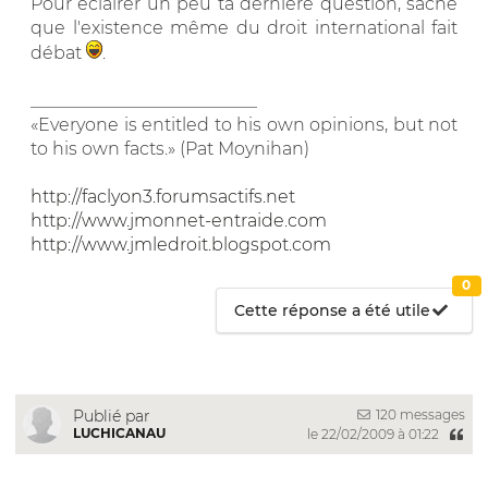
Pour éclairer un peu ta dernière question, sache
que l'existence même du droit international fait
débat
.
__________________________
«Everyone is entitled to his own opinions, but not
to his own facts.» (Pat Moynihan)
http://faclyon3.forumsactifs.net
http://www.jmonnet-entraide.com
http://www.jmledroit.blogspot.com
0
Cette réponse a été utile
120 messages
Publié par
LUCHICANAU
le 22/02/2009 à 01:22