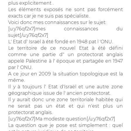
plus explicitement .
Les éléments exposés ne sont pas forcément
exacts car je ne suis pas spécialiste.
Voici donc mes connaissances sur le sujet:
[u:y76qf2x7]mes connaissances du
sujet[/u:y76qf2x7]
L' Etat d' Israël à été fondé en 1948 pat l 'ONU.
Le territoire de ce nouvel Etat à été défini
comme une partie d" un protectorat anglais
appelé Palestine à l' époque et partagée en 1947
par l' ONU.
A ce jour en 2009 la situation topologique est la
même.
Il y à toujours l' Etat d'Israël et une autre zone
géographique issue de l' ancien protectorat.
Il y aurait donc une zone territoriale habitée qui
ne serait pas un état et qui n'est plus un
protectorat anglais.
[u:y76qf2x7]Ma modeste question[/u:y76qf2x7]
La question que je pose est simplement : quel