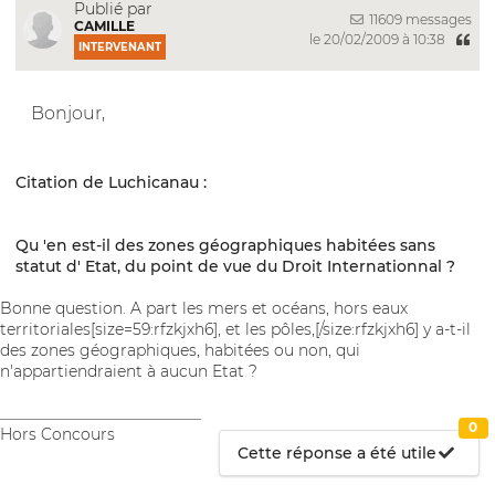
Publié par
11609 messages
CAMILLE
le 20/02/2009 à 10:38
INTERVENANT
Bonjour,
Citation de Luchicanau :
Qu 'en est-il des zones géographiques habitées sans
statut d' Etat, du point de vue du Droit Internationnal ?
Bonne question. A part les mers et océans, hors eaux
territoriales[size=59:rfzkjxh6], et les pôles,[/size:rfzkjxh6] y a-t-il
des zones géographiques, habitées ou non, qui
n'appartiendraient à aucun Etat ?
__________________________
0
Hors Concours
Cette réponse a été utile