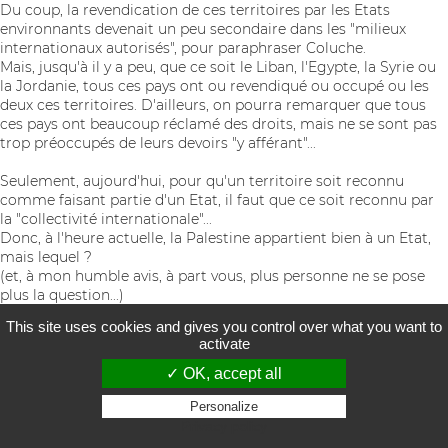
Du coup, la revendication de ces territoires par les Etats
environnants devenait un peu secondaire dans les "milieux
internationaux autorisés", pour paraphraser Coluche.
Mais, jusqu'à il y a peu, que ce soit le Liban, l'Egypte, la Syrie ou
la Jordanie, tous ces pays ont ou revendiqué ou occupé ou les
deux ces territoires. D'ailleurs, on pourra remarquer que tous
ces pays ont beaucoup réclamé des droits, mais ne se sont pas
trop préoccupés de leurs devoirs "y afférant"...
Seulement, aujourd'hui, pour qu'un territoire soit reconnu
comme faisant partie d'un Etat, il faut que ce soit reconnu par
la "collectivité internationale"...
Donc, à l'heure actuelle, la Palestine appartient bien à un Etat,
mais lequel ?
(et, à mon humble avis, à part vous, plus personne ne se pose
plus la question...)
This site uses cookies and gives you control over what you want to
activate
✓ OK, accept all
(*) En réalité, à ce qu'on sait, les anglais n'en avaient rien à f...
d'un "foyer pour les juifs", mais c'était une astuce pour préserver
Personalize
leurs intérêts dans la région et contrer les visées des autres
Privacy policy
pays, notamment la France (le Liban - indépendance en 1943 -