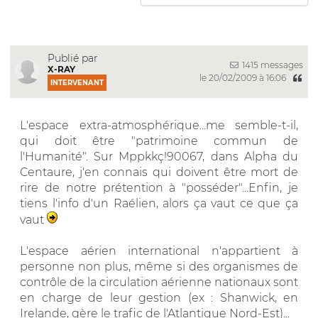
Publié par
1415 messages
X-RAY
le 20/02/2009 à 16:06
INTERVENANT
L'espace extra-atmosphérique...me semble-t-il,
qui doit être "patrimoine commun de
l'Humanité". Sur Mppkkç!90067, dans Alpha du
Centaure, j'en connais qui doivent être mort de
rire de notre prétention à "posséder"...Enfin, je
tiens l'info d'un Raélien, alors ça vaut ce que ça
vaut
L'espace aérien international n'appartient à
personne non plus, même si des organismes de
contrôle de la circulation aérienne nationaux sont
en charge de leur gestion (ex : Shanwick, en
Irelande, gère le trafic de l'Atlantique Nord-Est)...