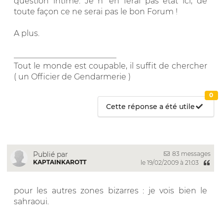
question intime. Je n' en ferai pas état ici, de
toute façon ce ne serai pas le bon Forum !
A plus.
__________________________
Tout le monde est coupable, il suffit de chercher
( un Officier de Gendarmerie )
0
Cette réponse a été utile
83 messages
Publié par
KAPTAINKAROTT
le 19/02/2009 à 21:03
pour les autres zones bizarres : je vois bien le
sahraoui.