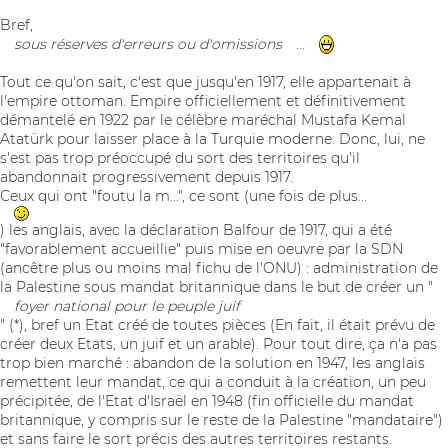
Bref,
sous réserves d'erreurs ou d'omissions
...
Tout ce qu'on sait, c'est que jusqu'en 1917, elle appartenait à
l'empire ottoman. Empire officiellement et définitivement
démantelé en 1922 par le célèbre maréchal Mustafa Kemal
Atatürk pour laisser place à la Turquie moderne. Donc, lui, ne
s'est pas trop préoccupé du sort des territoires qu'il
abandonnait progressivement depuis 1917.
Ceux qui ont "foutu la m...", ce sont (une fois de plus...
) les anglais, avec la déclaration Balfour de 1917, qui a été
"favorablement accueillie" puis mise en oeuvre par la SDN
(ancêtre plus ou moins mal fichu de l'ONU) : administration de
la Palestine sous mandat britannique dans le but de créer un "
foyer national pour le peuple juif
" (*), bref un Etat créé de toutes pièces (En fait, il était prévu de
créer deux Etats, un juif et un arable). Pour tout dire, ça n'a pas
trop bien marché : abandon de la solution en 1947, les anglais
remettent leur mandat, ce qui a conduit à la création, un peu
précipitée, de l'Etat d'Israël en 1948 (fin officielle du mandat
britannique, y compris sur le reste de la Palestine "mandataire")
et sans faire le sort précis des autres territoires restants.