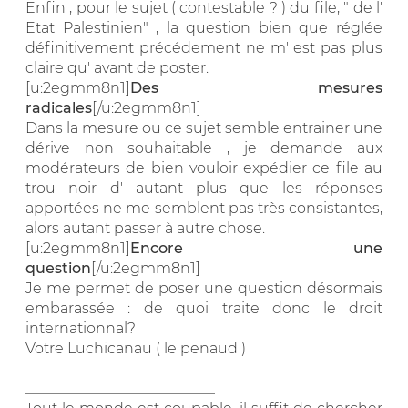
Enfin , pour le sujet ( contestable ? ) du file, " de l'
Etat Palestinien" , la question bien que réglée
définitivement précédement ne m' est pas plus
claire qu' avant de poster.
[u:2egmm8n1]
Des mesures
radicales
[/u:2egmm8n1]
Dans la mesure ou ce sujet semble entrainer une
dérive non souhaitable , je demande aux
modérateurs de bien vouloir expédier ce file au
trou noir d' autant plus que les réponses
apportées ne me semblent pas très consistantes,
alors autant passer à autre chose.
[u:2egmm8n1]
Encore une
question
[/u:2egmm8n1]
Je me permet de poser une question désormais
embarassée : de quoi traite donc le droit
internationnal?
Votre Luchicanau ( le penaud )
__________________________