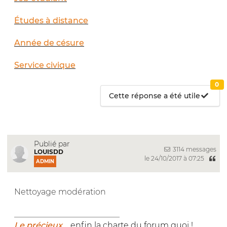
Études à distance
Année de césure
Service civique
0
Cette réponse a été utile
Publié par
3114 messages
LOUISDD
le 24/10/2017 à 07:25
ADMIN
Nettoyage modération
__________________________
Le précieux...
enfin la charte du forum quoi !