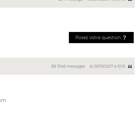
Posez votre question
11146 messages
le 29/05/2017 à 10:13
rum