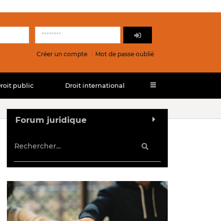
Créer un compte
Mot de passe oublié
roit public
Droit international
Forum juridique