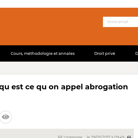
Cours, méthodologie et annales
Droit privé
D
t qu est ce qu on appel abrogation
1 message
le 29/05/2017 à 09:49