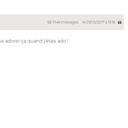
11146 messages
le 29/05/2017 à 13:18
s adorer ça quand j'étais ado !