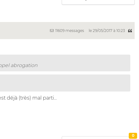
11609 messages
le 29/05/2017 à 10:23
appel abrogation
t déjà (très) mal parti...
0