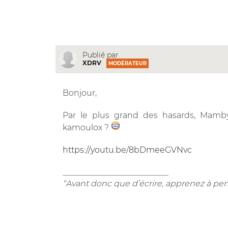
Publié par
XDRV
MODÉRATEUR
Bonjour,
Par le plus grand des hasards, Mamby 
kamoulox ?
https://youtu.be/8bDmeeGVNvc
__________________________
“Avant donc que d’écrire, apprenez à pen