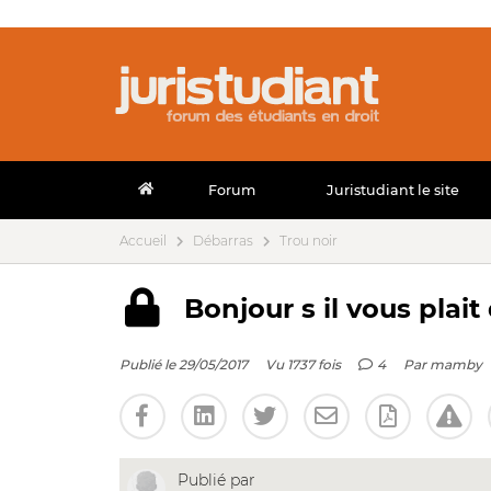
Forum
Juristudiant le site
Accueil
Débarras
Trou noir
Bonjour s il vous plai
Publié le 29/05/2017
Vu 1737 fois
4
Par
mamby
Publié par