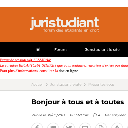
Forum
Juristudiant le site
Erreur de session n� SESSION4:
La variable RECAPTCHA_SITEKEY que vous souhaitez valoriser n'existe pas dans 
Pour plus d'informations, consultez la
doc en ligne
Accueil
Juristudiant le site
Présentez-vous
Bonjour à tous et à toutes
Publié le 30/05/2013
Vu 1971 fois
4
Par
amyleen