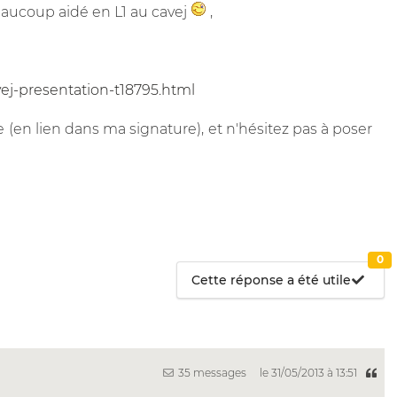
eaucoup aidé en L1 au cavej
,
ej-presentation-t18795.html
 (en lien dans ma signature), et n'hésitez pas à poser
0
Cette réponse a été utile
35 messages
le 31/05/2013 à 13:51