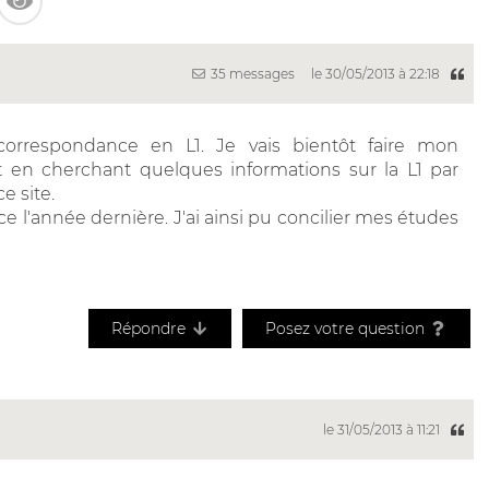
35 messages
le 30/05/2013 à 22:18
 correspondance en L1. Je vais bientôt faire mon
est en cherchant quelques informations sur la L1 par
e site.
l'année dernière. J'ai ainsi pu concilier mes études
Répondre
Posez votre question
le 31/05/2013 à 11:21