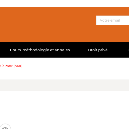
Cours, méthodologie et annales
Droit privé
D
la zone |root|.