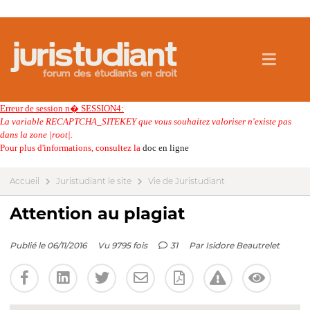
Erreur de session n� SESSION4:
La variable RECAPTCHA_SITEKEY que vous souhaitez valoriser n'existe pas
dans la zone |root|.
Pour plus d'informations, consultez la
doc en ligne
Accueil
Juristudiant le site
Vie de Juristudiant
Attention au plagiat
Publié le 06/11/2016
Vu 9795 fois
31
Par
Isidore Beautrelet