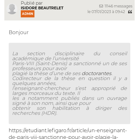
Publié par
11146 messages
ISIDORE BEAUTRELET
le 07/01/2023 à 09:42
ADMIN
Bonjour
La section disciplinaire du conseil
académique de l’université
Paris-VIII (Saint-Denis) a sanctionné un de ses
professeurs pour avoir
plagié la thèse d’une de ses
doctorantes
.
Codirecteur de la thèse en question il y a
quelques années,
l’enseignant-chercheur s’est approprié de
larges morceaux du texte. Il
les a notamment publiés dans un ouvrage
signé à son nom, ainsi que pour
obtenir son habilitation à diriger des
recherches (HDR).
https://etudiant.lefigaro.fr/article/un-enseignant-
de-paris-viii-sanctionne-pour-avoir-plagie-la-