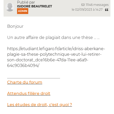
Publié par
11146 messages
ISIDORE BEAUTRELET
le 02/09/2023 à 14:27
ADMIN
Bonjour
Un autre affaire de plagiait dans une thèse ... ...
https://etudiant.lefigaro.fr/article/idriss-aberkane-
plagie-sa-these-polytechnique-veut-lui-retirer-
son-doctorat_dce16b6e-47da-11ee-a6a9-
64c9036b4094/
__________________________
Charte du forum
Attendus filière droit
Les études de droit, c'est quoi ?