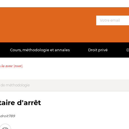
Cours, méthodologie et annales
Droit privé
D
la zone |root|.
 de méthodologie
ire d'arrêt
droit789