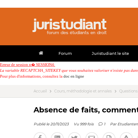
Forum
Juristudiant le site
Erreur de session n� SESSION4:
La variable RECAPTCHA_SITEKEY que vous souhaitez valoriser n'existe pas dans 
Pour plus d'informations, consultez la
doc en ligne
Accueil
Cours, méthodologie et annales
Questions
Absence de faits, commenta
Publié le 20/11/2023
Vu 999 fois
1
Par
Etudianten