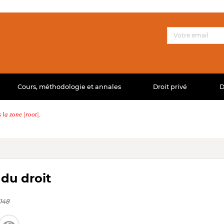
Cours, méthodologie et annales
Droit privé
D
la zone |root|.
du droit
148