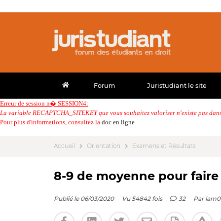
Forum
Juristudiant le site
Erreur de session n� SESSION4:
La variable RECAPTCHA_SITEKEY que vous souhaitez valoriser n'existe pas dans 
Pour plus d'informations, consultez la
doc en ligne
Accueil
Orientation
Examens et Résultats
8-9 de moyenne pour faire 
Publié le 06/03/2020
Vu 54842 fois
32
Par
lam0