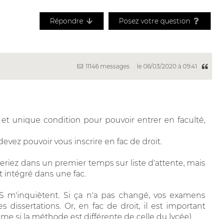
Répondre
Posez votre question
11146 messages
le 06/03/2020 à 09:41
et unique condition pour pouvoir entrer en faculté,
devez pouvoir vous inscrire en fac de droit.
veriez dans un premier temps sur liste d'attente, mais
 intégré dans une fac.
SES m'inquiètent. Si ça n'a pas changé, vos examens
 dissertations. Or, en fac de droit, il est important
ême si la méthode est différente de celle du lycée).