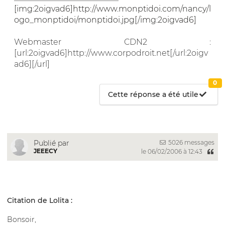
[img:2oigvad6]http://www.monptidoi.com/nancy/l
ogo_monptidoi/monptidoi.jpg[/img:2oigvad6]
Webmaster CDN2 :
[url:2oigvad6]http://www.corpodroit.net[/url:2oigv
ad6][/url]
0
Cette réponse a été utile
5026 messages
Publié par
JEEECY
le 06/02/2006 à 12:43
Citation de Lolita :
Bonsoir,