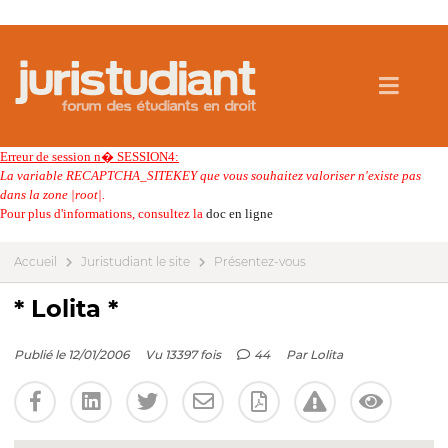
Erreur de session n� SESSION4:
La variable RECAPTCHA_SITEKEY que vous souhaitez valoriser n'existe pas
dans la zone |root|.
Pour plus d'informations, consultez la
doc en ligne
Accueil
Juristudiant le site
Présentez-vous
* Lolita *
Publié le 12/01/2006
Vu 13397 fois
44
Par
Lolita