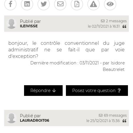
2 messages
Publié par
ILEIVISSE
le 02/11/2021 à 16:31
bonjour, le contrôle conventionnel du juge
administratif ne se fait-il que par voie
d'exception?
Dernière modification : 03/11/2021 - par Isidore
Beautrelet
Répondre
Posez votre question
69 messages
Publié par
LAURADROIT06
le 25/12/2021 à 15:36