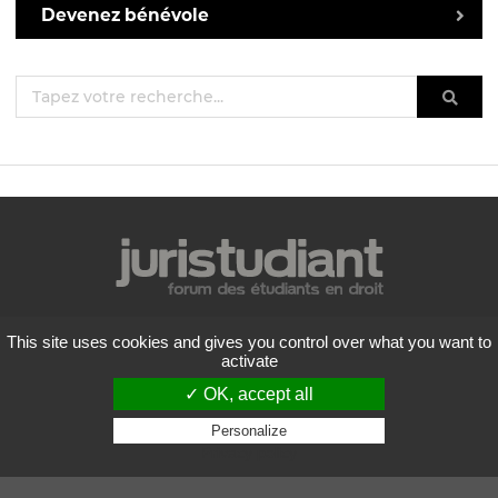
Devenez bénévole
Mentions légales
This site uses cookies and gives you control over what you want to
Politique de confidentialité
activate
Conditions générales d'utilisation
✓ OK, accept all
Liste des forums
Contactez-nous
Personalize
Privacy policy
Flux RSS
Copyright
2026 Juristudiant.com - Tous droits réservés