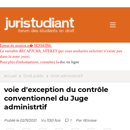
Erreur de session n� SESSION4:
La variable RECAPTCHA_SITEKEY que vous souhaitez valoriser n'existe pas
dans la zone |root|.
Pour plus d'informations, consultez la
doc en ligne
Accueil
Droit public
Droit administratif
voie d'exception du contrôle
conventionnel du Juge
administrtif
Publié le 02/11/2021
Vu 1130 fois
1
Par
IlEivisse