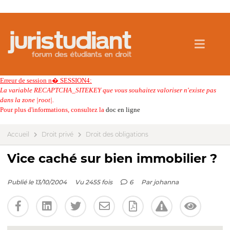
Erreur de session n� SESSION4:
La variable RECAPTCHA_SITEKEY que vous souhaitez valoriser n'existe pas
dans la zone |root|.
Pour plus d'informations, consultez la
doc en ligne
Accueil
Droit privé
Droit des obligations
Vice caché sur bien immobilier ?
Publié le 13/10/2004
Vu 2455 fois
6
Par
johanna