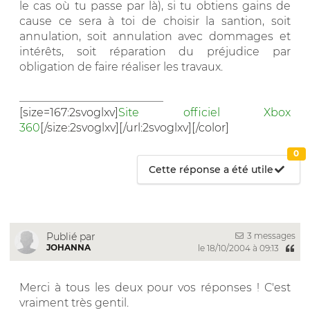
le cas où tu passe par là), si tu obtiens gains de
cause ce sera à toi de choisir la santion, soit
annulation, soit annulation avec dommages et
intérêts, soit réparation du préjudice par
obligation de faire réaliser les travaux.
__________________________
[size=167:2svoglxv]
Site officiel Xbox
360
[/size:2svoglxv][/url:2svoglxv][/color]
0
Cette réponse a été utile
3 messages
Publié par
JOHANNA
le 18/10/2004 à 09:13
Merci à tous les deux pour vos réponses ! C'est
vraiment très gentil.