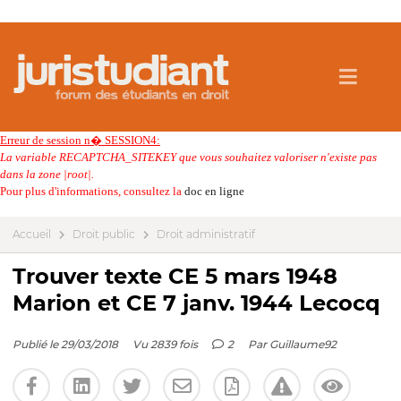
Erreur de session n� SESSION4:
La variable RECAPTCHA_SITEKEY que vous souhaitez valoriser n'existe pas
dans la zone |root|.
Pour plus d'informations, consultez la
doc en ligne
Accueil
Droit public
Droit administratif
Trouver texte CE 5 mars 1948
Marion et CE 7 janv. 1944 Lecocq
Publié le 29/03/2018
Vu 2839 fois
2
Par
Guillaume92