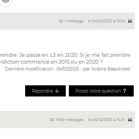
1 message
le 04/02/2021 à 13:54
prendre. Je passe en L3 en 2020. Si je me fait prendre
nterdiction commence en 2015 ou en 2020 ?
Dernière modification : 04/02/2021 - par Isidore Beautrelet
Répondre
Posez votre question
11146 messages
le 04/02/2021 à 14:25