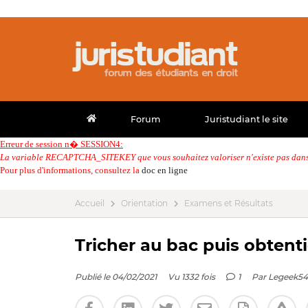
Forum
Juristudiant le site
Erreur de session n� SESSION4:
La variable RECAPTCHA_SITEKEY que vous souhaitez valoriser n'existe pas dans 
Pour plus d'informations, consultez la
doc en ligne
Accueil
Orientation
Examens et Résultats
Tricher au bac puis obtent
Publié le 04/02/2021
Vu 1332 fois
1
Par
Legeek54