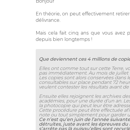
Bonjour
En théorie, on peut effectivement retirer
délivrance.
Mais cela fait cinq ans que vous avez p
depuis bien longtemps !
Que deviennent ces 4 millions de copies
Elles ont comme tout sur cette Terre, voc
pas immédiatement. Au mois de juillet 
Les copies sont alors conservées dans 
consultables sur place pendant 72 heu
veulent contester les résultats avant de
Ensuite elles rejoignent les archives des
académies, pour une durée d’un an. Les
la photocopie qui peut leur être adressée
Cette procédure peut être effectuée af
note ou tout simplement pour garder u
Ce n’est qu’en juin de l’année suivant
détruites, juste avant les épreuves du b
s’arrête pas là puisqu’elles sont recycl