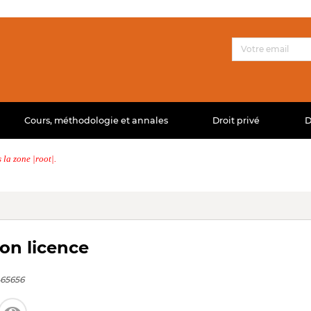
Cours, méthodologie et annales
Droit privé
D
la zone |root|.
ion licence
65656