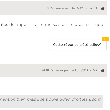
7 messages
le 13/10/2016 à 14:14
autes de frappes. Je ne me suis pas relu par manque
0
Cette réponse a été utile
11146 messages
le 13/10/2016 à 15:34
mention bien mais il se trouve qu'en droit les L sont