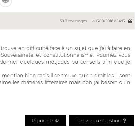
7 messages
le 13/10/2016 à 14:13
 trouve en difficulté face à un sujet que j'ai à faire en
; Souveraineté et constitutionnalisme. Pourriez vous
 donner quelques métjodes ou conseils afin que je
c mention bien mais il se trouve qu'en droit les L sont
me les matieres litteraires mais bon jai besoin d'un
Répondre
Posez votre question