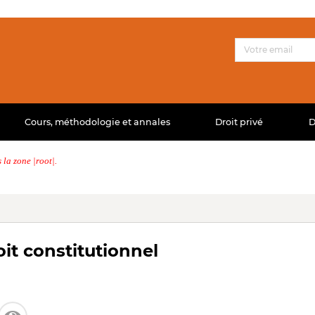
Cours, méthodologie et annales
Droit privé
D
la zone |root|.
oit constitutionnel