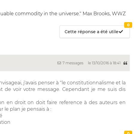
 valuable commodity in the universe." Max Brooks, WWZ
0
Cette réponse a été utile
7 messages
le 13/10/2016 à 18:41
isageai, j'avais penser à "le constitutionnalisme et la
ant de voir votre message. Cependant je me suis dis
ion en droit on doit faire reference à des auteurs en
 le plan je pensais à :
té
ution
0