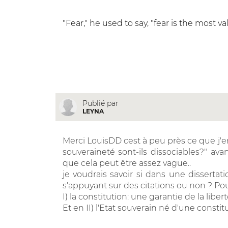
"Fear," he used to say, "fear is the most
Publié par
LEYNA
Merci LouisDD cest à peu près ce que j'env
souveraineté sont-ils dissociables?" av
que cela peut être assez vague..
je voudrais savoir si dans une dissertat
s'appuyant sur des citations ou non ? Pour
I) la constitution: une garantie de la liber
Et en II) l'Etat souverain né d'une constit