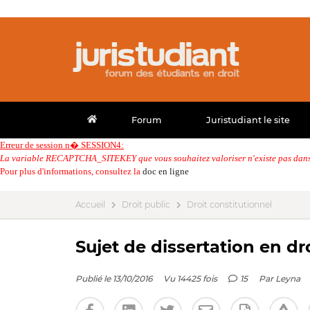
Forum
Juristudiant le site
Erreur de session n� SESSION4:
La variable RECAPTCHA_SITEKEY que vous souhaitez valoriser n'existe pas dans 
Pour plus d'informations, consultez la
doc en ligne
Accueil
Droit public
Droit constitutionnel
Sujet de dissertation en dr
Publié le 13/10/2016
Vu 14425 fois
15
Par
Leyna