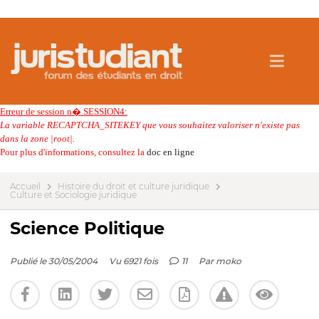
Erreur de session n� SESSION4:
La variable RECAPTCHA_SITEKEY que vous souhaitez valoriser n'existe pas
dans la zone |root|.
Pour plus d'informations, consultez la
doc en ligne
Accueil
Histoire du droit et culture juridique
Culture et Sociologie juridique
Science Politique
Publié le 30/05/2004
Vu 6921 fois
11
Par
moko