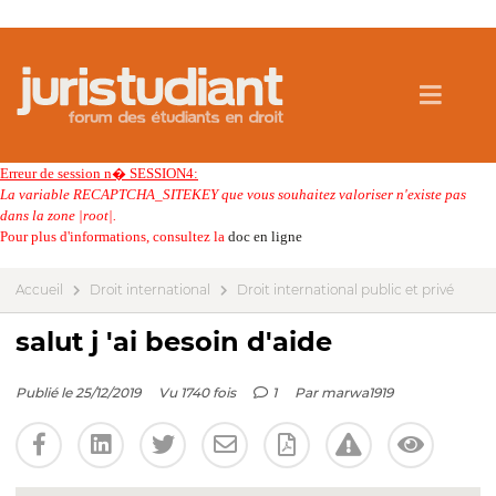
Erreur de session n� SESSION4:
La variable RECAPTCHA_SITEKEY que vous souhaitez valoriser n'existe pas
dans la zone |root|.
Pour plus d'informations, consultez la
doc en ligne
Accueil
Droit international
Droit international public et privé
salut j 'ai besoin d'aide
Publié le 25/12/2019
Vu 1740 fois
1
Par
marwa1919