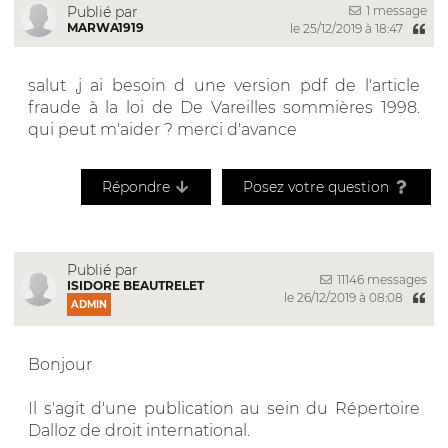
1 message
Publié par
MARWA1919
le 25/12/2019 à 18:47
salut ,j ai besoin d une version pdf de l'article
fraude à la loi de De Vareilles sommières 1998.
qui peut m'aider ? merci d'avance
Répondre
Posez votre question
Publié par
11146 messages
ISIDORE BEAUTRELET
le 26/12/2019 à 08:08
ADMIN
Bonjour
Il s'agit d'une publication au sein du Répertoire
Dalloz de droit international.