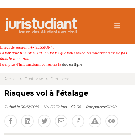
Erreur de session n� SESSION4:
La variable RECAPTCHA_SITEKEY que vous souhaitez valoriser n'existe pas
dans la zone |root|.
Pour plus d'informations, consultez la
doc en ligne
Accueil
Droit privé
Droit pénal
Risques vol à l'étalage
Publié le 30/12/2018
Vu 21252 fois
38
Par
patrick91000