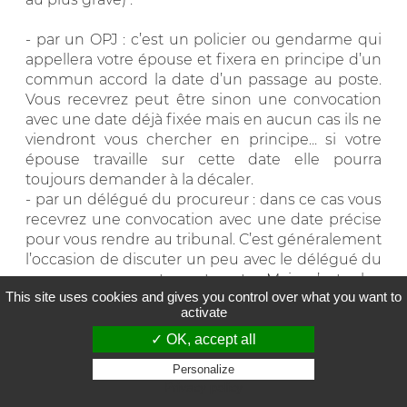
- par un OPJ : c’est un policier ou gendarme qui
appellera votre épouse et fixera en principe d’un
commun accord la date d’un passage au poste.
Vous recevrez peut être sinon une convocation
avec une date déjà fixée mais en aucun cas ils ne
viendront vous chercher en principe... si votre
épouse travaille sur cette date elle pourra
toujours demander à la décaler.
- par un délégué du procureur : dans ce cas vous
recevrez une convocation avec une date précise
pour vous rendre au tribunal. C’est généralement
l’occasion de discuter un peu avec le délégué du
procureur, sur votre acte, etc. Mais c’est plus
This site uses cookies and gives you control over what you want to
solennel que le RAL par OPJ puisque vous vous
activate
rendez au tribunal.
✓ OK, accept all
0
Personalize
Cette réponse a été utile
Privacy policy