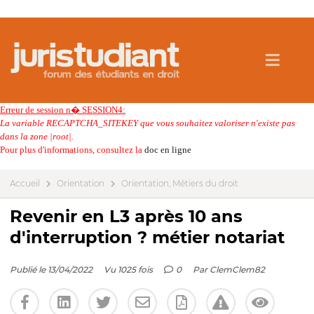
Erreur de session n� SESSION4:
La variable RECAPTCHA_SITEKEY que vous souhaitez valoriser n'existe pas
dans la zone |root|.
Pour plus d'informations, consultez la
doc en ligne
Accueil
Orientation
Orientation, Métiers du droit
Revenir en L3 après 10 ans
d'interruption ? métier notariat
Publié le 13/04/2022
Vu 1025 fois
0
Par
ClemClem82