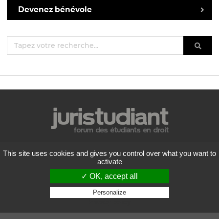
Devenez bénévole
Mentions légales
This site uses cookies and gives you control over what you want to
Politique de confidentialité
activate
Conditions générales d'utilisation
✓ OK, accept all
Liste des forums
Contactez-nous
Personalize
Privacy policy
Flux RSS
Copyright
2026 Juristudiant.com - Tous droits réservés