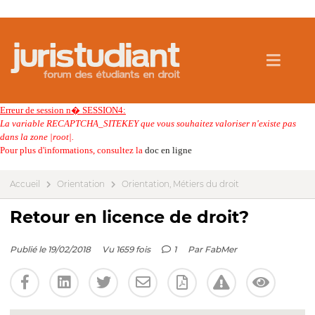
Erreur de session n� SESSION4:
La variable RECAPTCHA_SITEKEY que vous souhaitez valoriser n'existe pas
dans la zone |root|.
Pour plus d'informations, consultez la
doc en ligne
Accueil
Orientation
Orientation, Métiers du droit
Retour en licence de droit?
Publié le 19/02/2018
Vu 1659 fois
1
Par
FabMer