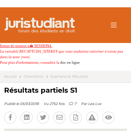
Erreur de session n� SESSION4:
La variable RECAPTCHA_SITEKEY que vous souhaitez valoriser n'existe pas
dans la zone |root|.
Pour plus d'informations, consultez la
doc en ligne
Accueil
Orientation
Examens et Résultats
Résultats partiels S1
Publié le 05/03/2018
Vu 2752 fois
7
Par
Lea Lva