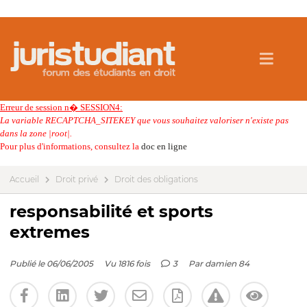
Erreur de session n� SESSION4:
La variable RECAPTCHA_SITEKEY que vous souhaitez valoriser n'existe pas
dans la zone |root|.
Pour plus d'informations, consultez la
doc en ligne
Accueil
Droit privé
Droit des obligations
responsabilité et sports
extremes
Publié le 06/06/2005
Vu 1816 fois
3
Par
damien 84