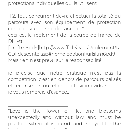
protections individuelles qu'ils utilisent.
11.2. Tout concurrent devra effectuer la totalité du
parcours avec son équipement de protection
complet sous peine de sanction."
ceci est le reglement de la coupe de france de
DH vtt
[url:jftm6pd9]http://www.ffc.fr/aVTT/Reglement/R
CDFdescente.asp#homologation[/url:jftm6pd9]
Mais rien n'est prevu sur la responsabilité..
je precise que notre pratique n'est pas la
competition, c'est en dehors de parcours balisés
et sécurisés le tout étant le plaisir individuel..
je vous remercie d'avance..
__________________________
"Love is the flower of life, and blossoms
unexpectedly and without law, and must be
plucked where it is found, and enjoyed for the