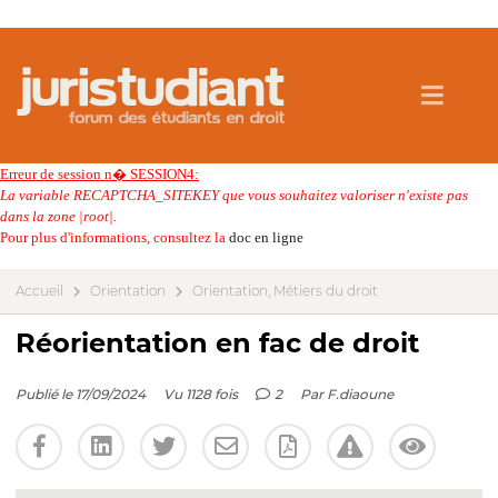
Erreur de session n� SESSION4:
La variable RECAPTCHA_SITEKEY que vous souhaitez valoriser n'existe pas
dans la zone |root|.
Pour plus d'informations, consultez la
doc en ligne
Accueil
Orientation
Orientation, Métiers du droit
Réorientation en fac de droit
Publié le 17/09/2024
Vu 1128 fois
2
Par
F.diaoune