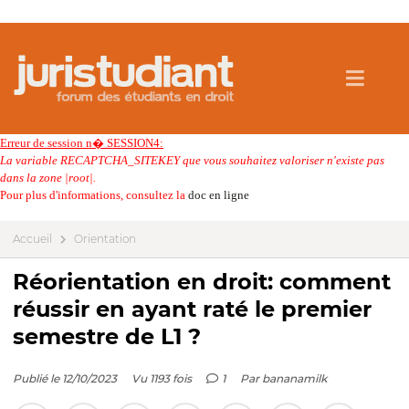
Erreur de session n� SESSION4:
La variable RECAPTCHA_SITEKEY que vous souhaitez valoriser n'existe pas
dans la zone |root|.
Pour plus d'informations, consultez la
doc en ligne
Accueil
Orientation
Réorientation en droit: comment
réussir en ayant raté le premier
semestre de L1 ?
Publié le 12/10/2023
Vu 1193 fois
1
Par
bananamilk