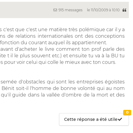
915 messages
le 11/10/2009 à 10:10
 c'est que c'est une matière très polémique car il y a
ins de relations internationales ont des conceptions
n fonction du courant auquel ils appartiennent.
 avant d'acheter le livre comment ton prof parle des
te t il le plus souvent etc.) et ensuite tu va à la BU tu
es pour voir celui qui colle le mieux avec ton cours.
 semée d'obstacles qui sont les entreprises égoïstes
in. Bénit soit-il l'homme de bonne volonté qui au nom
es qu'il guide dans la vallée d'ombre de la mort et des
0
Cette réponse a été utile