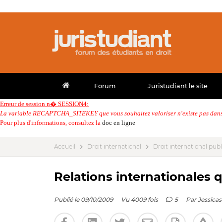
Forum
Juristudiant le site
Erreur de session n� SESSION4:
La variable RECAPTCHA_SITEKEY que vous souhaitez valoriser n'existe pas dans 
Pour plus d'informations, consultez la
doc en ligne
Accueil
Droit international
Droit international publ
Relations internationales 
Publié le 09/10/2009
Vu 4009 fois
5
Par
Jessica