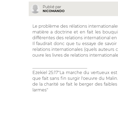
Publié par
NICOMANDO
Le problème des rélations internationales
matière a doctrine et en fait les bouqu
différentes des relations international e
Il faudrait donc que tu essaye de savoir
relations internationales (quels auteurs ci
ouvre les livres de relations international
__________________________
Ezekiel 25:17"La marche du vertueux est
que fait sans fin surgir l'oeuvre du Mal
de la charité se fait le berger des faibl
larmes"