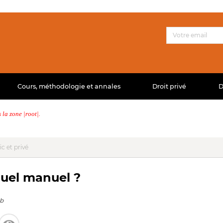
Cours, méthodologie et annales
Droit privé
D
la zone |root|.
ic et privé
quel manuel ?
sb