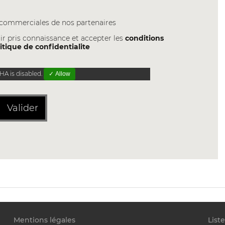
s commerciales de nos partenaires
ir pris connaissance et accepter les
conditions
itique de confidentialite
A is disabled.
✓ Allow
Valider
Mentions légales
List