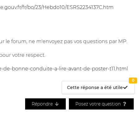
.gouv.fr/fr/bo/23/Hebdo10/ESRS2234137C.htm
r le forum, ne m'envoyez pas vos questions par MP.
pour votre respect.
e-de-bonne-conduite-a-lire-avant-de-poster-t11.html
0
Cette réponse a été utile
Répondre
Posez votre question