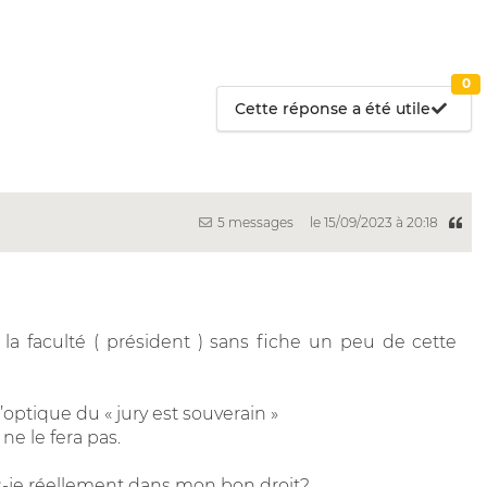
0
Cette réponse a été utile
5 messages
le 15/09/2023 à 20:18
 la faculté ( président ) sans fiche un peu de cette
l’optique du « jury est souverain »
 ne le fera pas.
s-je réellement dans mon bon droit?