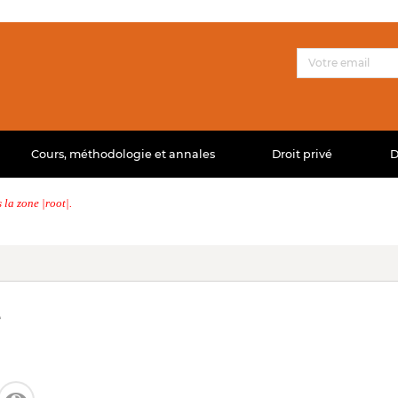
Cours, méthodologie et annales
Droit privé
D
la zone |root|.
e