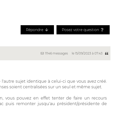
Répondre
Posez votre question
11146 messages
le 15/09/2023 à 07:43
 l'autre sujet identique à celui-ci que vous avez créé.
ses soient centralisées sur un seul et même sujet.
n, vous pouvez en effet tenter de faire un recours
ac puis remonter jusqu'au président/présidente de