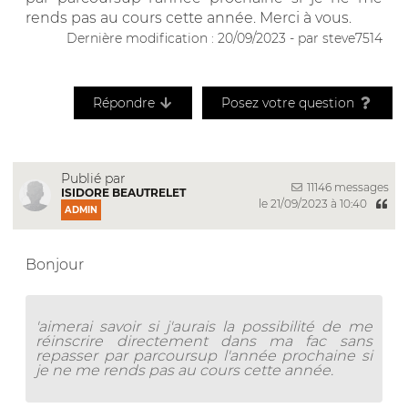
rends pas au cours cette année. Merci à vous.
Dernière modification : 20/09/2023 - par steve7514
Répondre
Posez votre question
Publié par
11146 messages
ISIDORE BEAUTRELET
le 21/09/2023 à 10:40
ADMIN
Bonjour
'aimerai savoir si j'aurais la possibilité de me
réinscrire directement dans ma fac sans
repasser par parcoursup l'année prochaine si
je ne me rends pas au cours cette année.