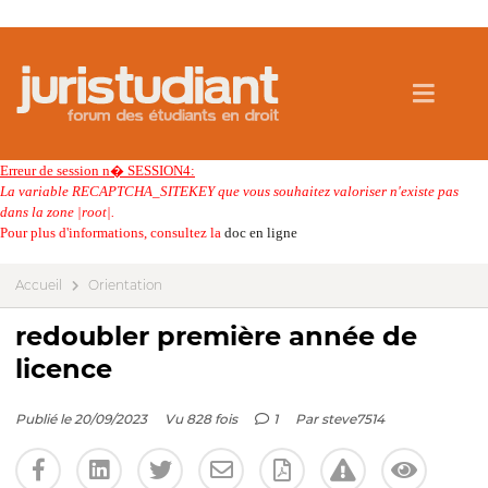
Erreur de session n� SESSION4:
La variable RECAPTCHA_SITEKEY que vous souhaitez valoriser n'existe pas
dans la zone |root|.
Pour plus d'informations, consultez la
doc en ligne
Accueil
Orientation
redoubler première année de
licence
Publié le 20/09/2023
Vu 828 fois
1
Par
steve7514