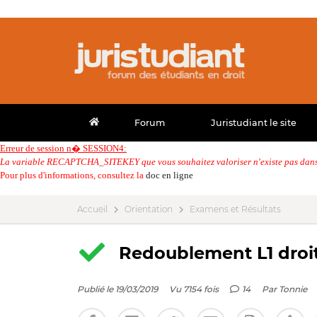
Forum
Juristudiant le site
Erreur de session n� SESSION4:
La variable RECAPTCHA_SITEKEY que vous souhaitez valoriser n'existe pas dans 
Pour plus d'informations, consultez la
doc en ligne
Accueil
Orientation
Examens et Résultats
Redoublement L1 droit
Publié le 19/03/2019
Vu 7154 fois
14
Par
Tonnie