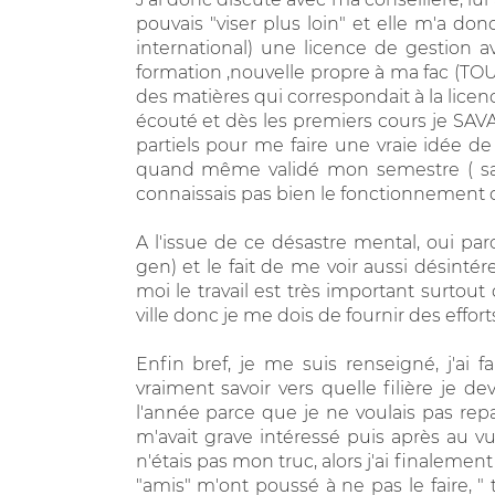
pouvais "viser plus loin" et elle m'a d
international) une licence de gestion a
formation ,nouvelle propre à ma fac (TOUR
des matières qui correspondait à la licenc
écouté et dès les premiers cours je SAVA
partiels pour me faire une vraie idée de 
quand même validé mon semestre ( sans a
connaissais pas bien le fonctionnement d
A l'issue de ce désastre mental, oui pa
gen) et le fait de me voir aussi désintér
moi le travail est très important surtou
ville donc je me dois de fournir des effor
Enfin bref, je me suis renseigné, j'ai f
vraiment savoir vers quelle filière je de
l'année parce que je ne voulais pas re
m'avait grave intéressé puis après au
n'étais pas mon truc, alors j'ai finalemen
"amis" m'ont poussé à ne pas le faire, " 