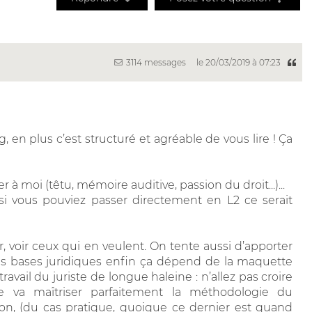
3114 messages
le 20/03/2019 à 07:23
, en plus c’est structuré et agréable de vous lire ! Ça
à moi (têtu, mémoire auditive, passion du droit...)...
 si vous pouviez passer directement en L2 ce serait
er, voir ceux qui en veulent. On tente aussi d’apporter
es bases juridiques enfin ça dépend de la maquette
ravail du juriste de longue haleine : n’allez pas croire
e va maîtriser parfaitement la méthodologie du
ion, (du cas pratique, quoique ce dernier est quand