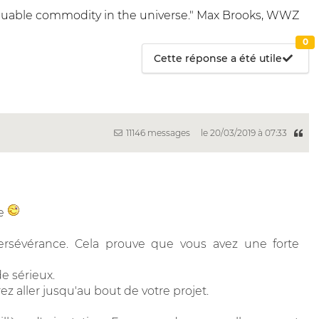
 valuable commodity in the universe." Max Brooks, WWZ
0
Cette réponse a été utile
11146 messages
le 20/03/2019 à 07:33
ue
 persévérance. Cela prouve que vous avez une forte
e sérieux.
z aller jusqu'au bout de votre projet.