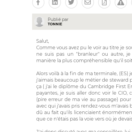
Publié par
TONNIE
Salut,
Comme vous avez pu le voir au titre je s
ne suis pas un "branleur" ou autre, je
manière la plus compréhensible qu'il soit
Alors voilà à la fin de ma terminale, (ES)
j'aimais beaucoup le métier de steward p
ça ( j'ai le diplôme du Cambridge First E
payantes, je suis aller donc voir le CIO, 
(pire erreur de ma vie au passage) pour v
avec qui j'avais pris rendez-vous m'avais
dû au fait qu'ils licenciaient énorméme
que ce n'étais pas la voie vers où je devai
J'ai donc discuté avec ma conseillère, lui