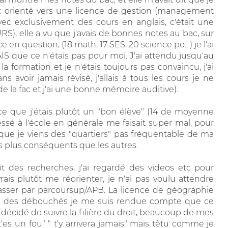
onc orienté vers une licence de gestion (management
vec exclusivement des cours en anglais, c'était une
S), elle a vu que j'avais de bonnes notes au bac, sur
e en question, (18 math, 17 SES, 20 science po…) je l'ai
IS que ce n'étais pas pour moi. J'ai attendu jusqu'au
la formation et je n'étais toujours pas convaincu, j'ai
voir jamais révisé, j'allais à tous les cours je ne
e la fac et j'ai une bonne mémoire auditive).
rce que j'étais plutôt un "bon élève" (14 de moyenne
essé à l'école en générale me faisait super mal, pour
t que je viens des "quartiers" pas fréquentable de ma
ts plus conséquents que les autres.
ait des recherches, j'ai regardé des videos etc pour
vrais plutôt me réorienter, je n'ai pas voulu attendre
passer par parcoursup/APB. La licence de géographie
 vu des débouchés je me suis rendue compte que ce
t décidé de suivre la filière du droit, beaucoup de mes
t'es un fou" " t'y arrivera jamais" mais têtu comme je