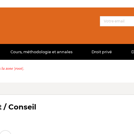
Cours, méthodologie et annales
Droit privé
D
la zone |root|.
 / Conseil