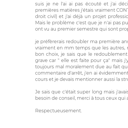
suis je ne l'ai ai pas écouté et j'ai d
premières matières j'étais vraiment CONTE
droit civil) et j'ai déjà un projet profes
Mais le problème c'est que je n'ai pas p
ont vu au premier semestre qui sont prop
je préfèrerais redoubler ma première ann
vraiment en mm temps que les autres, mai
bon choix, je sais que le redoublement
grave car " elle est faite pour ça" mai
toujours mal moralement due au fait que
commentaire d'arrêt, j'en ai évidemment ja
cours et je devais mentionner aussi la struc
Je sais que c'était super long mais j'ava
besoin de conseil, merci à tous ceux qui 
Respectueusement.