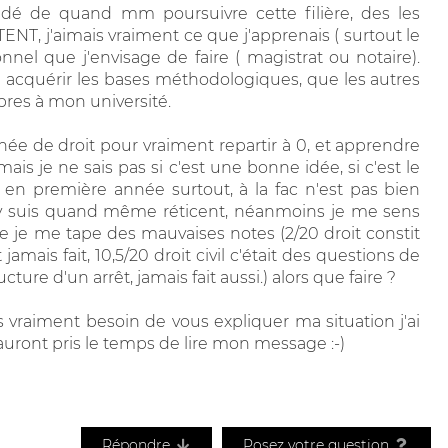
écidé de quand mm poursuivre cette filière, des les
NT, j'aimais vraiment ce que j'apprenais ( surtout le
sionnel que j'envisage de faire ( magistrat ou notaire).
u acquérir les bases méthodologiques, que les autres
res à mon université.
ée de droit pour vraiment repartir à 0, et apprendre
s je ne sais pas si c'est une bonne idée, si c'est le
 en première année surtout, à la fac n'est pas bien
s j'y suis quand même réticent, néanmoins je me sens
 je me tape des mauvaises notes (2/20 droit constit
mais fait, 10,5/20 droit civil c'était des questions de
ture d'un arrêt, jamais fait aussi.) alors que faire ?
is vraiment besoin de vous expliquer ma situation j'ai
auront pris le temps de lire mon message :-)
Répondre
Posez votre question