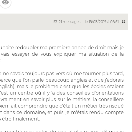
21 messages
le 19/03/2019 à 08:51
ouhaite redoubler ma première année de droit mais je
 vais essayer de vous expliquer ma situation de la
.
 je ne savais toujours pas vers où me tourner plus tard,
arce que l'on parle beaucoup anglais et que j'adorais
nglish), mais le problème c'est que les écoles étaient
c'est un centre où il y 'a des conseillés d'orientations
raiment en savoir plus sur le métiers, la conseillère
 bien fait comprendre que c'était un métier très risqué
nt dans ce domaine, et puis je m'étais rendu compte
s être finalement.
 ai montré mes notes du bac, et elle m'avait dit que je