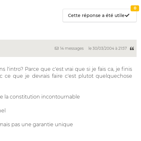
0
Cette réponse a été utile
14 messages
le 30/03/2004 à 21:57
s l'intro? Parce que c'est vrai que si je fais ca, je finis
nc ce que je devrais faire c'est plutot quelquechose
de la constitution incontournable
nel
 mais pas une garantie unique