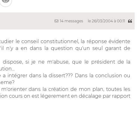
14 messages
le 26/03/2004 à 00:11
ier le conseil constitutionnel, la réponse évidente
u'il n'y a en dans la question qu'un seul garant de
on dispose, si je ne m'abuse, que le président de la
tion...
a intégrer dans la dissert??? Dans la conclusion ou
 meme?
 m'orienter dans la création de mon plan, toutes les
tion cours on est légerement en décalage par rapport