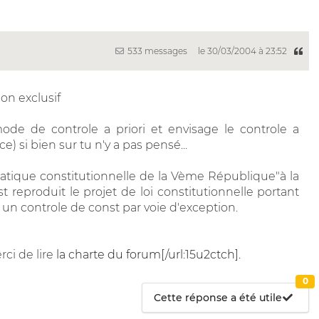
533 messages
le 30/03/2004 à 23:52
on exclusif
de de controle a priori et envisage le controle a
ace) si bien sur tu n'y a pas pensé...
pratique constitutionnelle de la Vème République"à la
reproduit le projet de loi constitutionnelle portant
nt un controle de const par voie d'exception.
rci de lire
la charte du forum[/url:15u2ctch].
0
Cette réponse a été utile