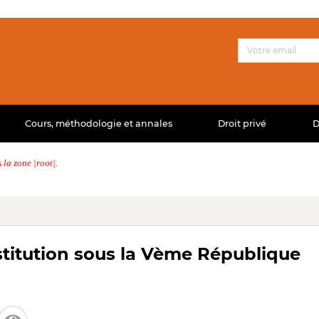
Cours, méthodologie et annales
Droit privé
D
la zone |root|.
nstitution sous la Vème République