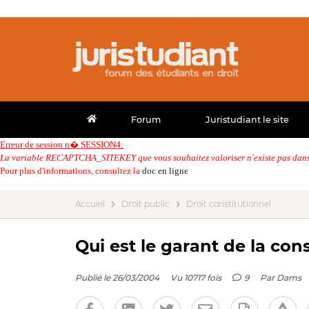
Forum
Juristudiant le site
Erreur de session n� SESSION4:
La variable RECAPTCHA_SITEKEY que vous souhaitez valoriser n'existe pas dans 
Pour plus d'informations, consultez la
doc en ligne
Accueil
Droit public
Droit constitutionnel
Qui est le garant de la co
Publié le 26/03/2004
Vu 10717 fois
9
Par
Dams