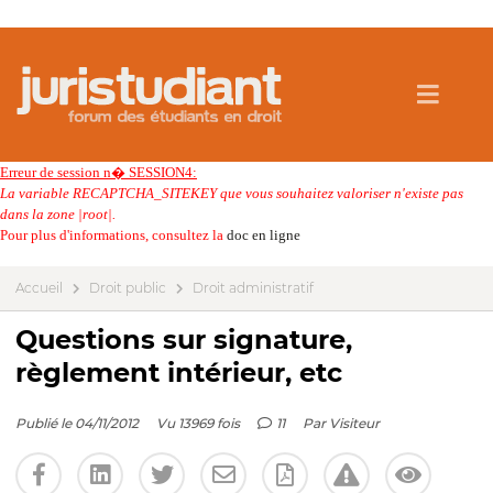
Erreur de session n� SESSION4:
La variable RECAPTCHA_SITEKEY que vous souhaitez valoriser n'existe pas
dans la zone |root|.
Pour plus d'informations, consultez la
doc en ligne
Accueil
Droit public
Droit administratif
Questions sur signature,
règlement intérieur, etc
Publié le 04/11/2012
Vu 13969 fois
11
Par
Visiteur