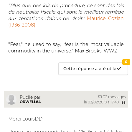
"Plus que des lois de procédure, ce sont des lois
de neutralité fiscale qui sont le meilleur remède
aux tentations d'abus de droit."
Maurice Cozian
(1936-2008)
"Fear," he used to say, "fear is the most valuable
commodity in the universe." Max Brooks, WWZ
0
Cette réponse a été utile
32 messages
Publié par
ORWELL84
le 03/02/2019 à 17:49
Merci LouisDD,
Donc si je comprends bien, la CEDH, c'est à la fois