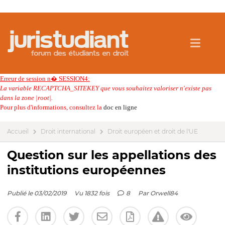
Erreur de session n� SESSION4:
La variable RECAPTCHA_SITEKEY que vous souhaitez valoriser n'existe pas
dans la zone |root|.
Pour plus d'informations, consultez la
doc en ligne
Accueil
Droit international
Droit européen et droit de l'UE
Question sur les appellations des
institutions européennes
Publié le 03/02/2019
Vu 1832 fois
8
Par
Orwell84