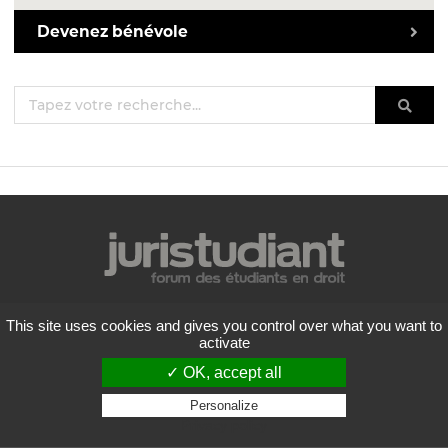
Devenez bénévole
Mentions légales
This site uses cookies and gives you control over what you want to
Politique de confidentialité
activate
Conditions générales d'utilisation
✓ OK, accept all
Liste des forums
Contactez-nous
Personalize
Privacy policy
Flux RSS