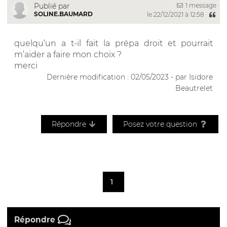
1 message
Publié par
SOLINE.BAUMARD
le 22/12/2021 à 12:58
quelqu’un a t-il fait la prépa droit et pourrait
m’aider a faire mon choix ?
merci
Dernière modification : 02/05/2023 - par Isidore
Beautrelet
Répondre
Posez votre question
1
Répondre