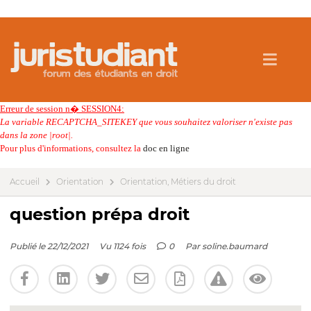
Erreur de session n� SESSION4:
La variable RECAPTCHA_SITEKEY que vous souhaitez valoriser n'existe pas
dans la zone |root|.
Pour plus d'informations, consultez la
doc en ligne
Accueil
Orientation
Orientation, Métiers du droit
question prépa droit
Publié le 22/12/2021
Vu 1124 fois
0
Par
soline.baumard