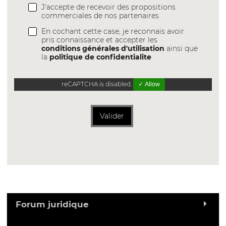
J'accepte de recevoir des propositions
commerciales de nos partenaires
En cochant cette case, je reconnais avoir
pris connaissance et accepter les
conditions générales d'utilisation
ainsi que
la
politique de confidentialite
reCAPTCHA is disabled.
✓ Allow
Valider
Forum juridique