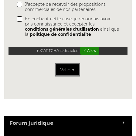
J'accepte de recevoir des propositions
commerciales de nos partenaires
En cochant cette case, je reconnais avoir
pris connaissance et accepter les
conditions générales d'utilisation
ainsi que
la
politique de confidentialite
reCAPTCHA is disabled.
✓ Allow
Valider
Forum juridique