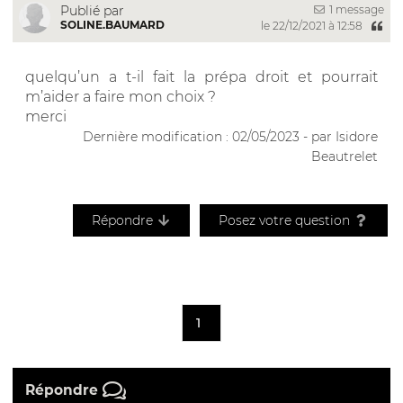
1 message
Publié par
SOLINE.BAUMARD
le 22/12/2021 à 12:58
quelqu’un a t-il fait la prépa droit et pourrait
m’aider a faire mon choix ?
merci
Dernière modification : 02/05/2023 - par Isidore
Beautrelet
Répondre
Posez votre question
1
Répondre