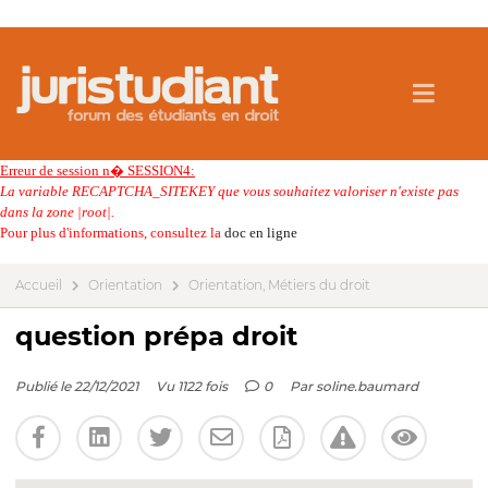
Erreur de session n� SESSION4:
La variable RECAPTCHA_SITEKEY que vous souhaitez valoriser n'existe pas
dans la zone |root|.
Pour plus d'informations, consultez la
doc en ligne
Accueil
Orientation
Orientation, Métiers du droit
question prépa droit
Publié le 22/12/2021
Vu 1122 fois
0
Par
soline.baumard