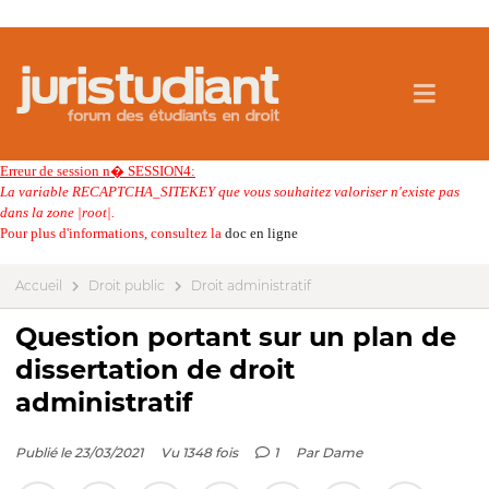
Erreur de session n� SESSION4:
La variable RECAPTCHA_SITEKEY que vous souhaitez valoriser n'existe pas
dans la zone |root|.
Pour plus d'informations, consultez la
doc en ligne
Accueil
Droit public
Droit administratif
Question portant sur un plan de
dissertation de droit
administratif
Publié le 23/03/2021
Vu 1348 fois
1
Par
Dame