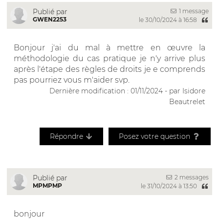
1 message
Publié par
GWEN2253
le 30/10/2024 à 16:58
Bonjour j'ai du mal à mettre en œuvre la
méthodologie du cas pratique je n'y arrive plus
après l'étape des règles de droits je e comprends
pas pourriez vous m'aider svp.
Dernière modification : 01/11/2024 - par Isidore
Beautrelet
Répondre
Posez votre question
2 messages
Publié par
MPMPMP
le 31/10/2024 à 13:50
bonjour