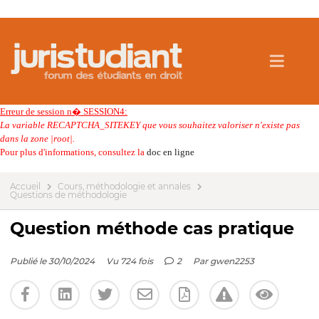
Erreur de session n� SESSION4:
La variable RECAPTCHA_SITEKEY que vous souhaitez valoriser n'existe pas
dans la zone |root|.
Pour plus d'informations, consultez la
doc en ligne
Accueil
Cours, méthodologie et annales
Questions de méthodologie
Question méthode cas pratique
Publié le 30/10/2024
Vu 724 fois
2
Par
gwen2253