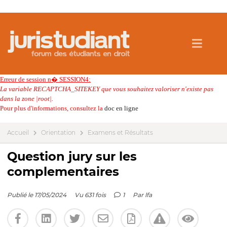
Erreur de session n� SESSION4:
La variable RECAPTCHA_SITEKEY que vous souhaitez valoriser n'existe pas
dans la zone |root|.
Pour plus d'informations, consultez la
doc en ligne
Accueil
Orientation
Examens et Résultats
Question jury sur les
complementaires
Publié le 17/05/2024
Vu 631 fois
1
Par
lfa