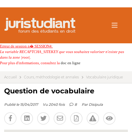
Erreur de session n� SESSION4:
La variable RECAPTCHA_SITEKEY que vous souhaitez valoriser n'existe pas
dans la zone |root|.
Pour plus d'informations, consultez la
doc en ligne
Accueil
Cours, méthodologie et annales
Vocabulaire juridique
Question de vocabulaire
Publié le 15/04/2017
Vu 2040 fois
8
Par
Disipula