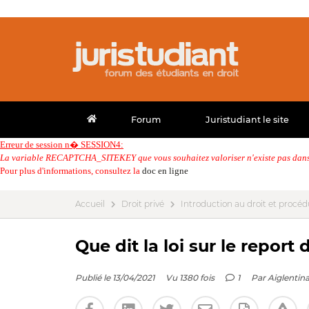
Forum
Juristudiant le site
Erreur de session n� SESSION4:
La variable RECAPTCHA_SITEKEY que vous souhaitez valoriser n'existe pas dans 
Pour plus d'informations, consultez la
doc en ligne
Accueil
Droit privé
Introduction au droit et procédu
Que dit la loi sur le report
Publié le 13/04/2021
Vu 1380 fois
1
Par
Aiglentin