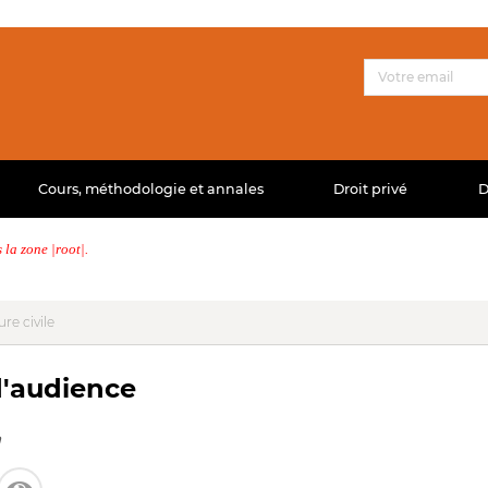
Cours, méthodologie et annales
Droit privé
D
la zone |root|.
re civile
 d'audience
a