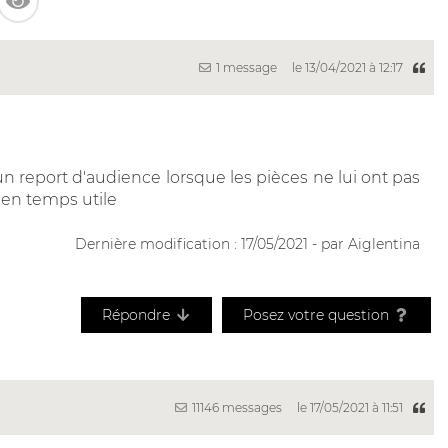
1 message
le 13/04/2021 à 12:17
 report d'audience lorsque les pièces ne lui ont pas
en temps utile
Dernière modification : 17/05/2021 - par Aiglentina
Répondre
Posez votre question
11146 messages
le 17/05/2021 à 11:51