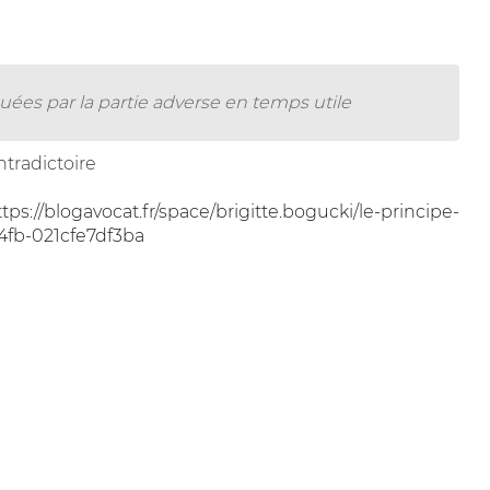
ées par la partie adverse en temps utile
ntradictoire
ttps://blogavocat.fr/space/brigitte.bogucki/le-principe-
4fb-021cfe7df3ba