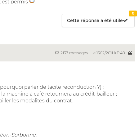
t est permis
0
Cette réponse a été utile
2137 messages
le 13/12/2011 à 11:40
 pourquoi parler de tacite reconduction ?) ;
cas la machine à café retournera au crédit-bailleur ;
ailler les modalités du contrat.
nthéon-Sorbonne
.