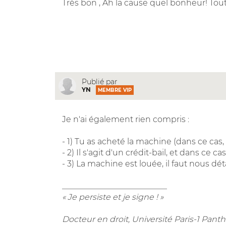
Très bon , Ah la cause quel bonheur! Tou
Publié par
YN
MEMBRE VIP
Je n'ai également rien compris :
- 1) Tu as acheté la machine (dans ce cas,
- 2) Il s'agit d'un crédit-bail, et dans ce 
- 3) La machine est louée, il faut nous dét
__________________________
« Je persiste et je signe ! »
Docteur en droit, Université Paris-1 Pa