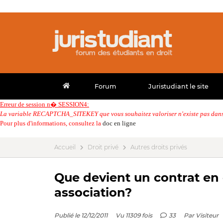
Forum
Juristudiant le site
Erreur de session n� SESSION4:
La variable RECAPTCHA_SITEKEY que vous souhaitez valoriser n'existe pas dans 
Pour plus d'informations, consultez la
doc en ligne
Accueil
Droit privé
Autres droits privés
Que devient un contrat en 
association?
Publié le 12/12/2011
Vu 11309 fois
33
Par
Visiteur