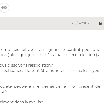
le 12/12/2011 à 21:23
je me suis fait avoir en signant le contrat pour une
ns ( alors que je pensais 1 par tacite reconduction ) à
s dissolvons l'association?
 les échéances doivent être honorées, même les loyers
te société peut-elle me demander à moi, présent de
tion?
vraiment dans la mouise