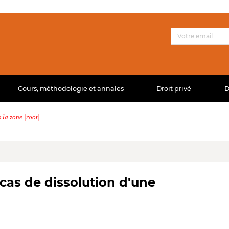
Cours, méthodologie et annales
Droit privé
D
la zone |root|.
cas de dissolution d'une