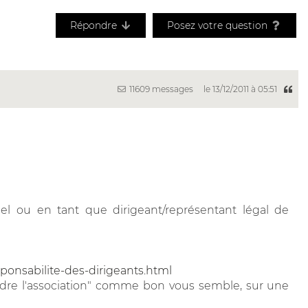
Répondre
Posez votre question
11609 messages
le 13/12/2011 à 05:51
nnel ou en tant que dirigeant/représentant légal de
sponsabilite-des-dirigeants.html
udre l'association" comme bon vous semble, sur une