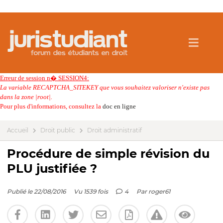
Erreur de session n� SESSION4:
La variable RECAPTCHA_SITEKEY que vous souhaitez valoriser n'existe pas
dans la zone |root|.
Pour plus d'informations, consultez la
doc en ligne
Accueil
Droit public
Droit administratif
Procédure de simple révision du
PLU justifiée ?
Publié le 22/08/2016
Vu 1539 fois
4
Par
roger61