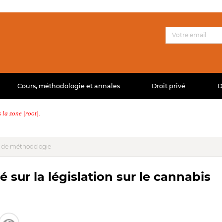
Cours, méthodologie et annales
Droit privé
D
la zone |root|.
 de méthodologie
 sur la législation sur le cannabis