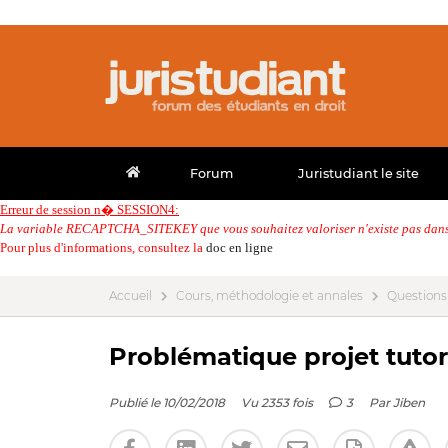
Forum
Juristudiant le site
Erreur de session n� SESSION4:
La variable RECAPTCHA_SITEKEY que vous souhaitez valoriser n'existe pas dans 
Pour plus d'informations, consultez la
doc en ligne
Accueil
Cours, méthodologie et annales
Questions
Problématique projet tutoré
Publié le 10/02/2018
Vu 2353 fois
3
Par
Jiben