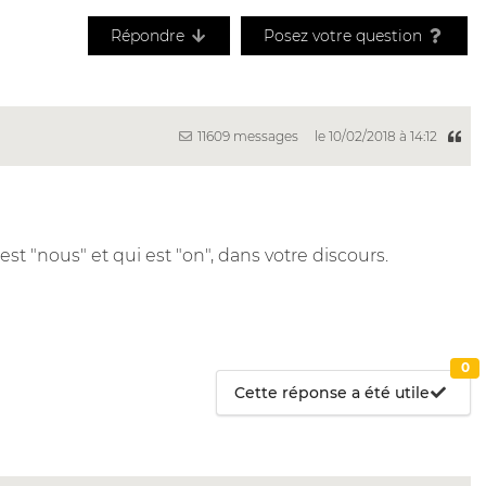
Répondre
Posez votre question
11609 messages
le 10/02/2018 à 14:12
 est "nous" et qui est "on", dans votre discours.
0
Cette réponse a été utile