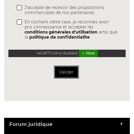
J'accepte de recevoir des propositions
commerciales de nos partenaires
En cochant cette case, je reconnais avoir
pris connaissance et accepter les
conditions générales d'utilisation
ainsi que
la
politique de confidentialite
reCAPTCHA is disabled.
✓ Allow
Valider
Forum juridique