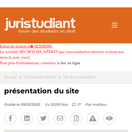
Erreur de session n� SESSION4:
La variable RECAPTCHA_SITEKEY que vous souhaitez valoriser n'existe pas
dans la zone |root|.
Pour plus d'informations, consultez la
doc en ligne
Accueil
Juristudiant le site
Vie de Juristudiant
présentation du site
Publié le 09/03/2005
Vu 10293 fois
17
Par
mathou