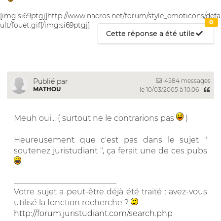
[img:si69ptgj]http://www.nacros.net/forum/style_emoticons/defa
0
ult/fouet.gif[/img:si69ptgj]
Cette réponse a été utile
4584 messages
Publié par
MATHOU
le 10/03/2005 à 10:06
Meuh oui... ( surtout ne le contrarions pas
)
Heureusement que c'est pas dans le sujet "
soutenez juristudiant ", ça ferait une de ces pubs
__________________________
Votre sujet a peut-être déjà été traité : avez-vous
utilisé la fonction recherche ?
http://forum.juristudiant.com/search.php