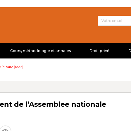
Cours, méthodologie et annales
Droit privé
D
la zone |root|.
ent de l’Assemblee nationale