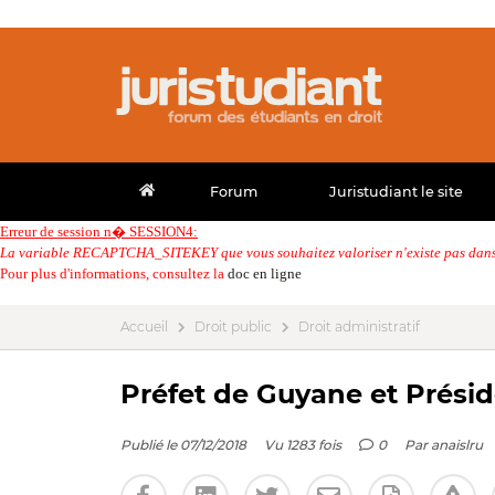
Forum
Juristudiant le site
Erreur de session n� SESSION4:
La variable RECAPTCHA_SITEKEY que vous souhaitez valoriser n'existe pas dans 
Pour plus d'informations, consultez la
doc en ligne
Accueil
Droit public
Droit administratif
Préfet de Guyane et Présid
Publié le 07/12/2018
Vu 1283 fois
0
Par
anaislru