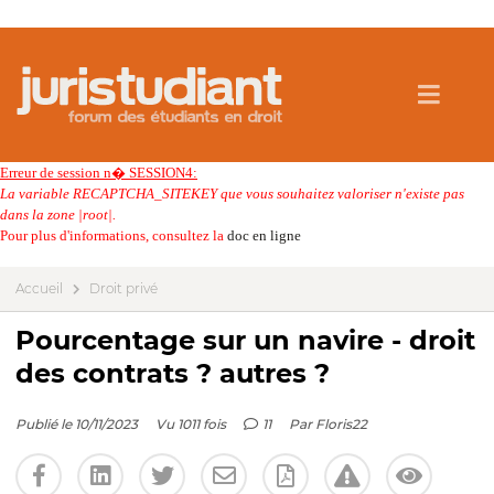
Erreur de session n� SESSION4:
La variable RECAPTCHA_SITEKEY que vous souhaitez valoriser n'existe pas
dans la zone |root|.
Pour plus d'informations, consultez la
doc en ligne
Accueil
Droit privé
Pourcentage sur un navire - droit
des contrats ? autres ?
Publié le 10/11/2023
Vu 1011 fois
11
Par
Floris22