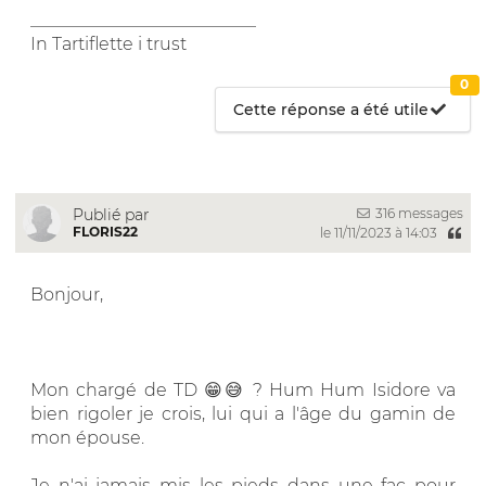
__________________________
In Tartiflette i trust
0
Cette réponse a été utile
316 messages
Publié par
FLORIS22
le 11/11/2023 à 14:03
Bonjour,
Mon chargé de TD 😁😅 ? Hum Hum Isidore va
bien rigoler je crois, lui qui a l'âge du gamin de
mon épouse.
Je n'ai jamais mis les pieds dans une fac pour