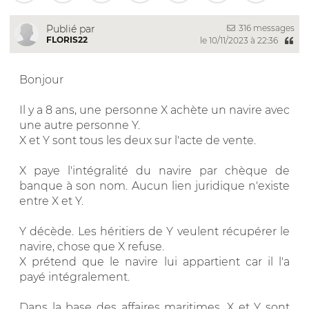
316 messages
Publié par
FLORIS22
le 10/11/2023 à 22:36
Bonjour
Il y a 8 ans, une personne X achète un navire avec
une autre personne Y.
X et Y sont tous les deux sur l'acte de vente.
X paye l'intégralité du navire par chèque de
banque à son nom. Aucun lien juridique n'existe
entre X et Y.
Y décède. Les héritiers de Y veulent récupérer le
navire, chose que X refuse.
X prétend que le navire lui appartient car il l'a
payé intégralement.
Dans la base des affaires maritimes, X et Y sont