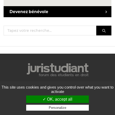
Devenez bénévole
Mentions légales
This site uses cookies and gives you control over what you want to
Politique de confidentialité
activate
Conditions générales d'utilisation
✓ OK, accept all
Liste des forums
Contactez-nous
Personalize
Privacy policy
Flux RSS