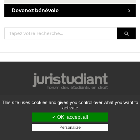
Devenez bénévole
Mentions légales
This site uses cookies and gives you control over what you want to
Politique de confidentialité
activate
Conditions générales d'utilisation
✓ OK, accept all
Liste des forums
Contactez-nous
Personalize
Privacy policy
Flux RSS