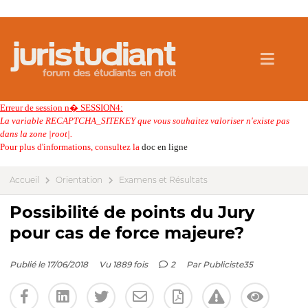
Erreur de session n� SESSION4:
La variable RECAPTCHA_SITEKEY que vous souhaitez valoriser n'existe pas
dans la zone |root|.
Pour plus d'informations, consultez la
doc en ligne
Accueil
Orientation
Examens et Résultats
Possibilité de points du Jury
pour cas de force majeure?
Publié le 17/06/2018
Vu 1889 fois
2
Par
Publiciste35