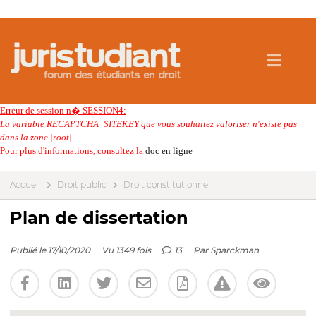
Erreur de session n� SESSION4:
La variable RECAPTCHA_SITEKEY que vous souhaitez valoriser n'existe pas
dans la zone |root|.
Pour plus d'informations, consultez la
doc en ligne
Accueil
Droit public
Droit constitutionnel
Plan de dissertation
Publié le 17/10/2020
Vu 1349 fois
13
Par
Sparckman