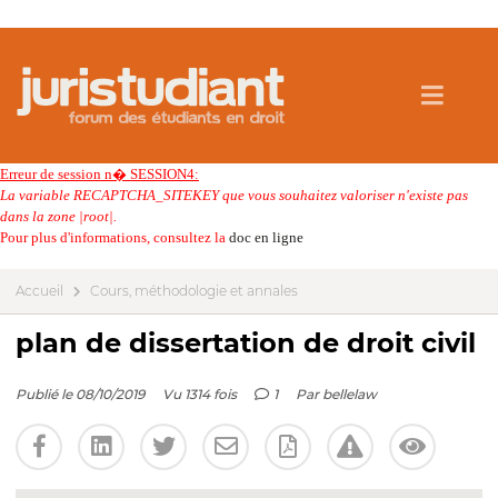
Erreur de session n� SESSION4:
La variable RECAPTCHA_SITEKEY que vous souhaitez valoriser n'existe pas
dans la zone |root|.
Pour plus d'informations, consultez la
doc en ligne
Accueil
Cours, méthodologie et annales
plan de dissertation de droit civil
Publié le 08/10/2019
Vu 1314 fois
1
Par
bellelaw