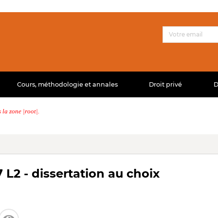
Cours, méthodologie et annales
Droit privé
D
la zone |root|.
L2 - dissertation au choix