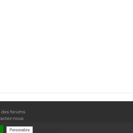
e des forums
actez-nous
 RSS
l
Privacy policy
Personalize