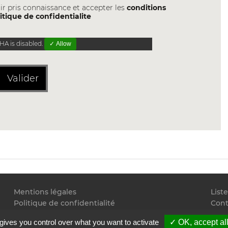
ir pris connaissance et accepter les
conditions
itique de confidentialite
A is disabled.
✓ Allow
Valider
Mentions légales
List
Politique de confidentialité
Cont
Conditions générales d'utilisation
Flux
gives you control over what you want to activate
✓ OK, accept al