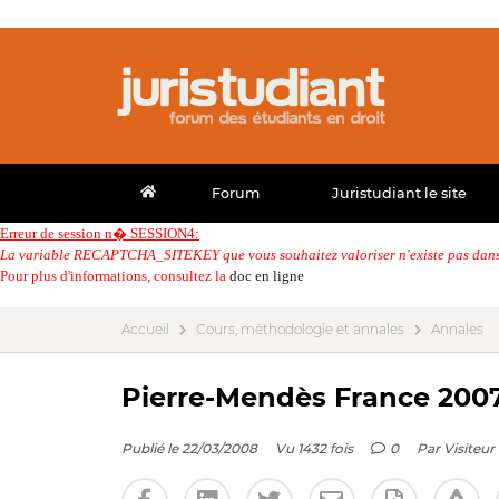
Forum
Juristudiant le site
Erreur de session n� SESSION4:
La variable RECAPTCHA_SITEKEY que vous souhaitez valoriser n'existe pas dans 
Pour plus d'informations, consultez la
doc en ligne
Accueil
Cours, méthodologie et annales
Annales
Pierre-Mendès France 2007 
Publié le 22/03/2008
Vu 1432 fois
0
Par
Visiteur