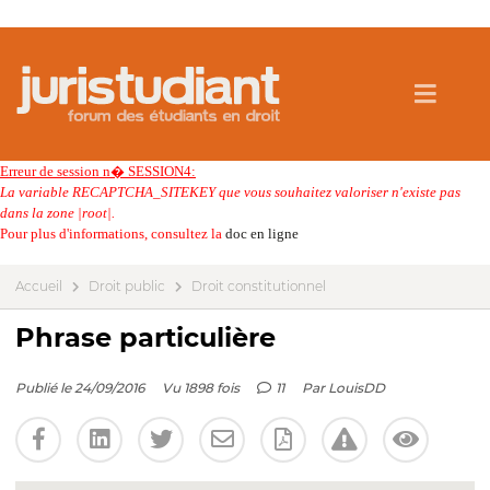
Erreur de session n� SESSION4:
La variable RECAPTCHA_SITEKEY que vous souhaitez valoriser n'existe pas
dans la zone |root|.
Pour plus d'informations, consultez la
doc en ligne
Accueil
Droit public
Droit constitutionnel
Phrase particulière
Publié le 24/09/2016
Vu 1898 fois
11
Par
LouisDD