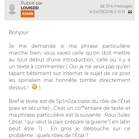
Publié par
3114 messages
LOUISDD
le 24/09/2016 à 10:13
ADMIN
Bonjour
Je me demande si ma phrase particulière
marche bien, vous savez celle qu'on doit mettre
au tout début d'une introduction, celle où il y a
un texte à commenter ( Oui je ne veux pas qu'en
tapant bêtement sut Internet le sujet de ce post
les spinalien mal honnête tombe directement
dessus !
).
Bref le texte est de 5p1n0za traite du rôle de l'État
(paix et sécurité) , C'est un co**entaire de texte et
ma phrase particulière est la suivante : Pour Jules
César, "qui veut la paix prépare la guerre"( en latin
peut être ?) . En gros je débouche sur ce
problème : quels rôles de l'État ?