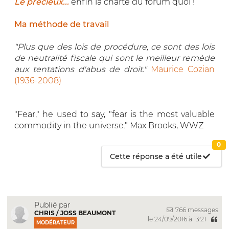
Le précieux...
enfin la charte du forum quoi !
Ma méthode de travail
"Plus que des lois de procédure, ce sont des lois
de neutralité fiscale qui sont le meilleur remède
aux tentations d'abus de droit."
Maurice Cozian
(1936-2008)
"Fear," he used to say, "fear is the most valuable
commodity in the universe." Max Brooks, WWZ
0
Cette réponse a été utile
Publié par
766 messages
CHRIS / JOSS BEAUMONT
le 24/09/2016 à 13:21
MODÉRATEUR